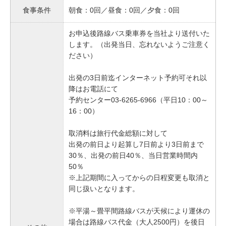
食事条件
朝食：0回／昼食：0回／夕食：0回
お申込後路線バス乗車券を当社より送付いた
します。（出発当日、忘れないようご注意く
ださい）
出発の3日前迄インターネット予約可それ以
降はお電話にて
予約センター03-6265-6966（平日10：00～
16：00）
取消料は旅行代金総額に対して
出発の前日より起算し7日前より3日前まで
30％、出発の前日40％、当日営業時間内
50％
※上記期間に入ってからの日程変更も取消と
同じ扱いとなります。
※平湯～畳平間路線バスが天候により運休の
場合は路線バス代金（大人2500円）を後日