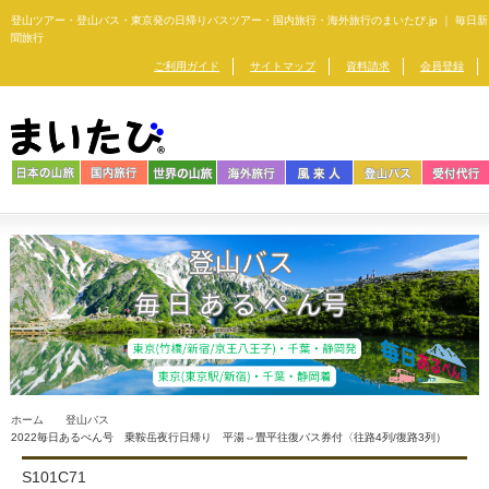
登山ツアー・登山バス・東京発の日帰りバスツアー・
国内旅行・海外旅行のまいたび.jp ｜ 毎日新
聞旅行
ご利用ガイド
サイトマップ
資料請求
会員登録
ホーム
登山バス
2022毎日あるぺん号 乗鞍岳夜行日帰り 平湯⇔畳平往復バス券付〈往路4列/復路3列）
S101C71