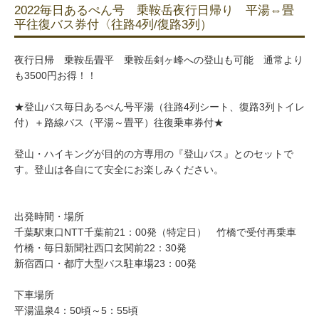
2022毎日あるぺん号 乗鞍岳夜行日帰り 平湯⇔畳
平往復バス券付〈往路4列/復路3列）
夜行日帰 乗鞍岳畳平 乗鞍岳剣ヶ峰への登山も可能 通常より
も3500円お得！！
★登山バス毎日あるぺん号平湯（往路4列シート、復路3列トイレ
付）＋路線バス（平湯～畳平）往復乗車券付★
登山・ハイキングが目的の方専用の『登山バス』とのセットで
す。登山は各自にて安全にお楽しみください。
出発時間・場所
千葉駅東口NTT千葉前21：00発（特定日） 竹橋で受付再乗車
竹橋・毎日新聞社西口玄関前22：30発
新宿西口・都庁大型バス駐車場23：00発
下車場所
平湯温泉4：50頃～5：55頃