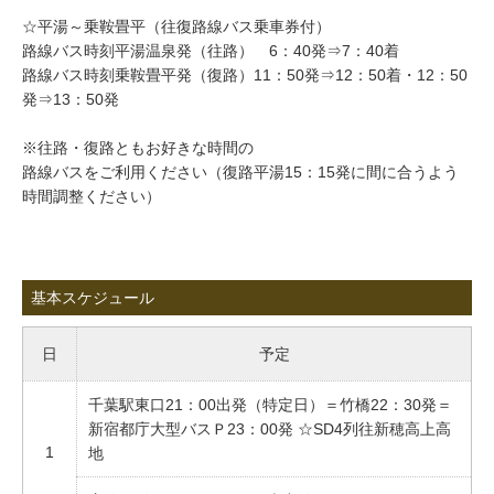
☆平湯～乗鞍畳平（往復路線バス乗車券付）
路線バス時刻平湯温泉発（往路） 6：40発⇒7：40着
路線バス時刻乗鞍畳平発（復路）11：50発⇒12：50着・12：50
発⇒13：50発
※往路・復路ともお好きな時間の
路線バスをご利用ください（復路平湯15：15発に間に合うよう
時間調整ください）
基本スケジュール
日
予定
千葉駅東口21：00出発（特定日）＝竹橋22：30発＝
新宿都庁大型バスＰ23：00発 ☆SD4列往新穂高上高
1
地