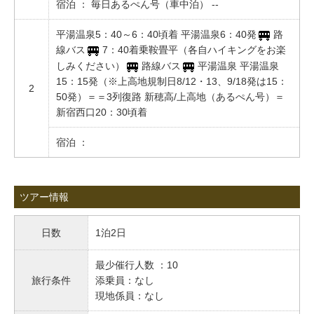
宿泊 ： 毎日あるぺん号（車中泊） --
平湯温泉5：40～6：40頃着 平湯温泉6：40発
路
線バス
7：40着乗鞍畳平（各自ハイキングをお楽
しみください）
路線バス
平湯温泉 平湯温泉
15：15発（※上高地規制日8/12・13、9/18発は15：
2
50発）＝＝3列復路 新穂高/上高地（あるぺん号）＝
新宿西口20：30頃着
宿泊 ：
ツアー情報
日数
1泊2日
最少催行人数 ：10
旅行条件
添乗員：なし
現地係員：なし