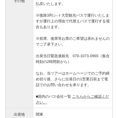
その他
払戻いたします。
※復路3列シ-ト大型観光バスで運行いたしま
すが運行上の理由で代替えバスで運行する場
合もあります。
※前席、後席等お席のご希望は承れませんの
でご了承下さい。
出発当日緊急連絡先 070-1073-0965（集合
時刻の2時間前から）
なお、当ツアーはホームページでのご予約締
め切り後、さらに出発日の1営業日前まで電
話でのお問い合わせを承ります。
■国内のバス会社一覧
こちらからご確認くだ
さい。
出発地
関東