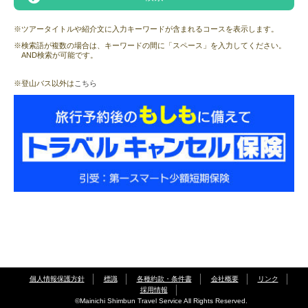
※ツアータイトルや紹介文に入力キーワードが含まれるコースを表示します。
※検索語が複数の場合は、キーワードの間に「スペース」を入力してください。
AND検索が可能です。
※登山バス以外は
こちら
個人情報保護方針
標識
各種約款・条件書
会社概要
リンク
採用情報
©Mainichi Shimbun Travel Service All Rights Reserved.