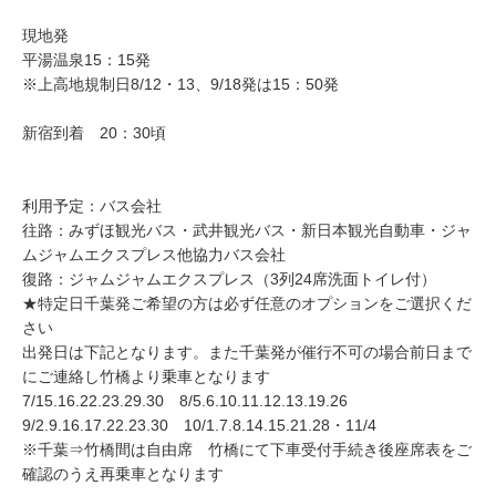
現地発
平湯温泉15：15発
※上高地規制日8/12・13、9/18発は15：50発
新宿到着 20：30頃
利用予定：バス会社
往路：みずほ観光バス・武井観光バス・新日本観光自動車・ジャ
ムジャムエクスプレス他協力バス会社
復路：ジャムジャムエクスプレス（3列24席洗面トイレ付）
★特定日千葉発ご希望の方は必ず任意のオプションをご選択くだ
さい
出発日は下記となります。また千葉発が催行不可の場合前日まで
にご連絡し竹橋より乗車となります
7/15.16.22.23.29.30 8/5.6.10.11.12.13.19.26
9/2.9.16.17.22.23.30 10/1.7.8.14.15.21.28・11/4
※千葉⇒竹橋間は自由席 竹橋にて下車受付手続き後座席表をご
確認のうえ再乗車となります