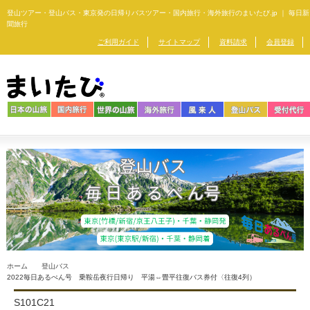
登山ツアー・登山バス・東京発の日帰りバスツアー・
国内旅行・海外旅行のまいたび.jp ｜ 毎日新
聞旅行
ご利用ガイド
サイトマップ
資料請求
会員登録
ホーム
登山バス
2022毎日あるぺん号 乗鞍岳夜行日帰り 平湯⇔畳平往復バス券付〈往復4列）
S101C21