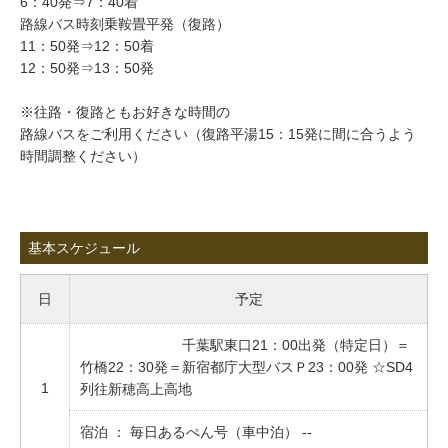
6：40発⇒7：40着
路線バス時刻乗鞍畳平発（復路）
11：50発⇒12：50着
12：50発⇒13：50発
※往路・復路ともお好きな時間の
路線バスをご利用ください（復路平湯15：15発に間に合うよう
時間調整ください）
基本スケジュール
日
予定
千葉駅東口21：00出発（特定日）＝
竹橋22：30発＝新宿都庁大型バスＰ23：00発 ☆SD4
1
列往新穂高上高地
宿泊 ： 毎日あるぺん号（車中泊） --