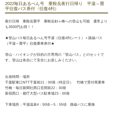
2022毎日あるぺん号 乗鞍岳夜行日帰り 平湯⇔畳
平往復バス券付〈往復4列）
夜行日帰 乗鞍岳畳平 乗鞍岳剣ヶ峰への登山も可能 通常より
も3500円お得！！
★登山バス毎日あるぺん号平湯（往復4列シート）＋路線バス
（平湯～畳平）往復乗車券付★
登山・ハイキングが目的の方専用の『登山バス』とのセットで
す。登山は各自にて安全にお楽しみください。
出発時間・場所
千葉駅東口NTT千葉前21：00発（特定日） 竹橋で受付再乗車
竹橋・毎日新聞社西口玄関前22：30発
新宿西口・都庁大型バス駐車場23：00発
下車場所：平湯温泉4：50頃～5：55頃 路線バスに乗換