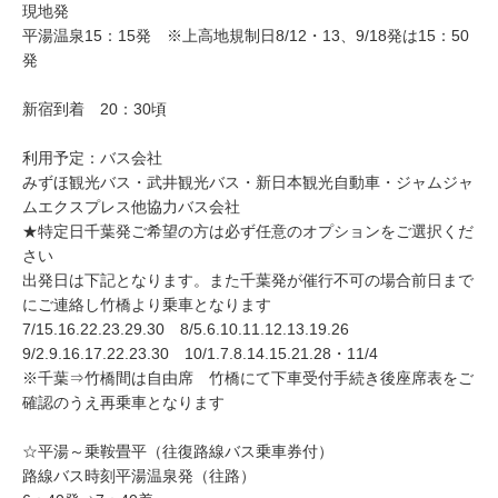
現地発
平湯温泉15：15発 ※上高地規制日8/12・13、9/18発は15：50
発
新宿到着 20：30頃
利用予定：バス会社
みずほ観光バス・武井観光バス・新日本観光自動車・ジャムジャ
ムエクスプレス他協力バス会社
★特定日千葉発ご希望の方は必ず任意のオプションをご選択くだ
さい
出発日は下記となります。また千葉発が催行不可の場合前日まで
にご連絡し竹橋より乗車となります
7/15.16.22.23.29.30 8/5.6.10.11.12.13.19.26
9/2.9.16.17.22.23.30 10/1.7.8.14.15.21.28・11/4
※千葉⇒竹橋間は自由席 竹橋にて下車受付手続き後座席表をご
確認のうえ再乗車となります
☆平湯～乗鞍畳平（往復路線バス乗車券付）
路線バス時刻平湯温泉発（往路）