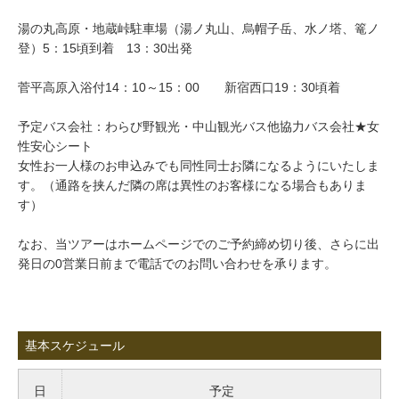
湯の丸高原・地蔵峠駐車場（湯ノ丸山、烏帽子岳、水ノ塔、篭ノ
登）5：15頃到着 13：30出発
菅平高原入浴付14：10～15：00 新宿西口19：30頃着
予定バス会社：わらび野観光・中山観光バス他協力バス会社★女
性安心シート
女性お一人様のお申込みでも同性同士お隣になるようにいたしま
す。（通路を挟んだ隣の席は異性のお客様になる場合もありま
す）
なお、当ツアーはホームページでのご予約締め切り後、さらに出
発日の0営業日前まで電話でのお問い合わせを承ります。
基本スケジュール
日
予定