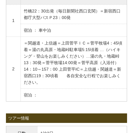
竹橋22：30出発（毎日新聞社西口玄関）＝新宿西口
都庁大型バスＰ23：00発
1
宿泊 ： 車中泊
＝関越道・上信越＝上田菅平ＩＣ＝菅平牧場4：45頃
着＝湯の丸高原・地蔵峠駐車場5:15頃着 …（ハイキ
ング・登山をお楽しみください）…湯の丸・地蔵峠
13：30発＝菅平牧場14:00発＝菅平高原（入浴付）
2
14：10～157：00 上田菅平IC＝上信越・関越道＝新
宿西口19：30頃着 各自安全な行程でお楽しみく
ださい。
宿泊 ：
ツアー情報