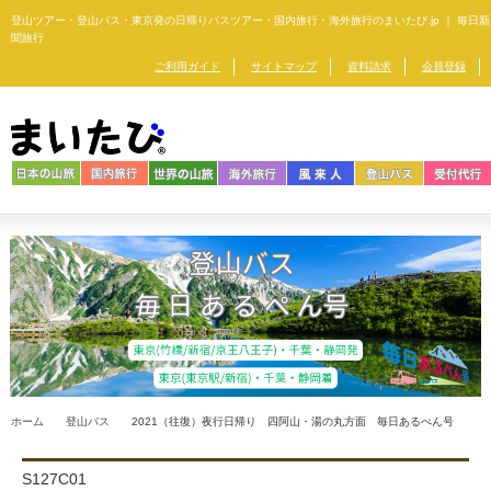
登山ツアー・登山バス・東京発の日帰りバスツアー・
国内旅行・海外旅行のまいたび.jp ｜ 毎日新
聞旅行
ご利用ガイド
サイトマップ
資料請求
会員登録
ホーム
登山バス
2021（往復）夜行日帰り 四阿山・湯の丸方面 毎日あるぺん号
S127C01