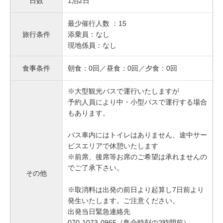
日数
1泊2日
最少催行人数 ：15
旅行条件
添乗員：なし
現地係員：なし
食事条件
朝食：0回／昼食：0回／夕食：0回
※大型観光バスで運行いたしますが
予約人員により中・小型バスで運行する場合
もあります。
バス車内にはトイレはありません、途中サー
ビスエリアで休憩いたします
※前席、後席等お席のご希望は承れませんの
でご了承下さい。
その他
※取消料は出発の前日より起算し7日前より
発生いたします。ご注意ください。
出発当日緊急連絡先
070-1073-0965（集合時刻の2時間前）