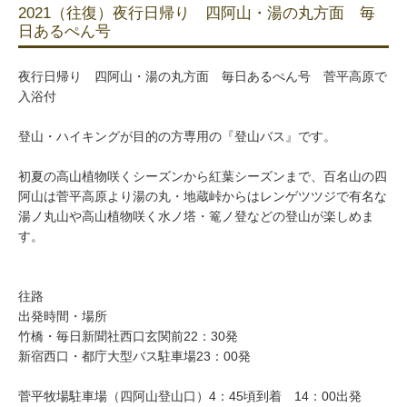
2021（往復）夜行日帰り 四阿山・湯の丸方面 毎
日あるぺん号
夜行日帰り 四阿山・湯の丸方面 毎日あるぺん号 菅平高原で
入浴付
登山・ハイキングが目的の方専用の『登山バス』です。
初夏の高山植物咲くシーズンから紅葉シーズンまで、百名山の四
阿山は菅平高原より湯の丸・地蔵峠からはレンゲツツジで有名な
湯ノ丸山や高山植物咲く水ノ塔・篭ノ登などの登山が楽しめま
す。
往路
出発時間・場所
竹橋・毎日新聞社西口玄関前22：30発
新宿西口・都庁大型バス駐車場23：00発
菅平牧場駐車場（四阿山登山口）4：45頃到着 14：00出発