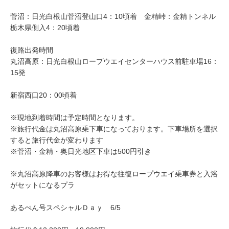
菅沼：日光白根山菅沼登山口4：10頃着 金精峠：金精トンネル
栃木県側入4：20頃着
復路出発時間
丸沼高原：日光白根山ロープウエイセンターハウス前駐車場16：
15発
新宿西口20：00頃着
※現地到着時間は予定時間となります。
※旅行代金は丸沼高原乗下車になっております。下車場所を選択
すると旅行代金が変わります
※菅沼・金精・奥日光地区下車は500円引き
※丸沼高原降車のお客様はお得な往復ロープウエイ乗車券と入浴
がセットになるプラ
あるぺん号スペシャルＤａｙ 6/5