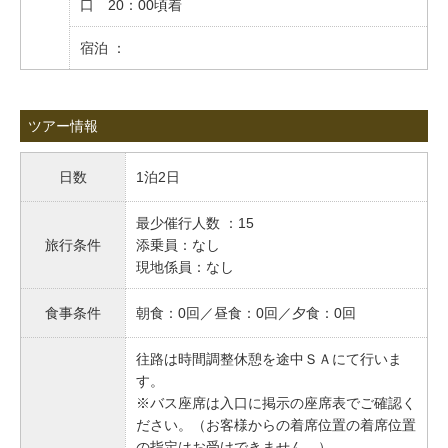
口 20：00頃着
宿泊 ：
ツアー情報
日数
1泊2日
最少催行人数 ：15
旅行条件
添乗員：なし
現地係員：なし
食事条件
朝食：0回／昼食：0回／夕食：0回
往路は時間調整休憩を途中ＳＡにて行いま
す。
※バス座席は入口に掲示の座席表でご確認く
ださい。（お客様からの着席位置の着席位置
の指定はお受けできません。）