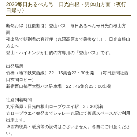
2026毎日あるぺん号 日光白根・男体山方面〈夜行
日帰り〉
断然お得（往復割引）登山バス 毎日あるぺん号日光白根山方
面
夜出発で朝到着の直行便（丸沼高原まで乗換なし）。日光白根山
方面へ
登山・ハイキングが目的の方専用の『登山バス』です。
出発場所
竹橋（地下鉄東西線）22：15集合22：30出発 （毎日新聞社西
口玄関ロビー）
新宿西口都庁大型バス駐車場 22：45集合23：00出発
往路到着時間
丸沼高原：日光白根山ロープウエイ駅 3：30頃着
☆ロープウエイ始発までシャレー丸沼にて仮眠スペースがご利用
出来ます。
※館内寝具・暖房等の設備はございません。各自にご用意くださ
い。