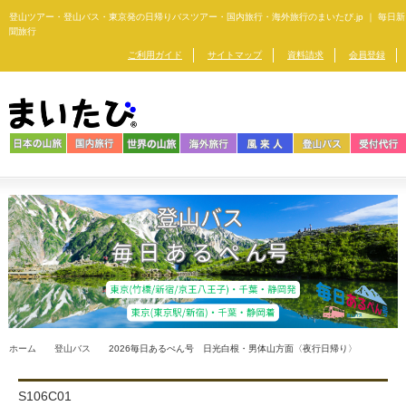
登山ツアー・登山バス・東京発の日帰りバスツアー・
国内旅行・海外旅行のまいたび.jp ｜ 毎日新
聞旅行
ご利用ガイド
サイトマップ
資料請求
会員登録
ホーム
登山バス
2026毎日あるぺん号 日光白根・男体山方面〈夜行日帰り〉
S106C01