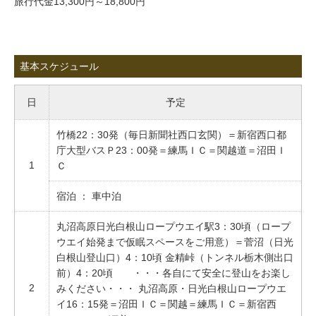
旅行代金13,300円～18,800円
基本スケジュール
日
予定
竹橋22：30発（毎日新聞社西口玄関）＝新宿西口都
庁大型バスＰ23：00発＝練馬ＩＣ＝関越道＝沼田Ｉ
1
Ｃ
宿泊 ： 車中泊
丸沼高原日光白根山ロープウエイ駅3：30頃（ロープ
ウエイ始発まで仮眠スペースをご用意）＝菅沼（日光
白根山登山口）4：10頃 金精峠（トンネル栃木側出口
前）4：20頃 ・・・各自にて安全に登山をお楽し
2
みください・・・ 丸沼高原・日光白根山ロープウエ
イ16：15発＝沼田ＩＣ＝関越＝練馬ＩＣ＝新宿西