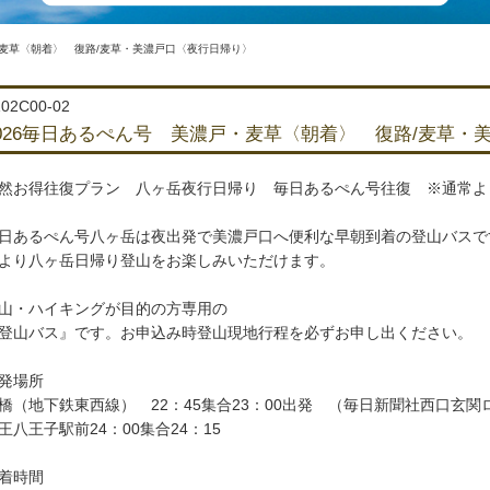
・麦草〈朝着〉 復路/麦草・美濃戸口〈夜行日帰り〉
02C00-02
026毎日あるぺん号 美濃戸・麦草〈朝着〉 復路/麦草・
然お得往復プラン 八ヶ岳夜行日帰り 毎日あるぺん号往復 ※通常より
日あるぺん号八ヶ岳は夜出発で美濃戸口へ便利な早朝到着の登山バスで
より八ヶ岳日帰り登山をお楽しみいただけます。
山・ハイキングが目的の方専用の
登山バス』です。お申込み時登山現地行程を必ずお申し出ください。
発場所
橋（地下鉄東西線） 22：45集合23：00出発 （毎日新聞社西口玄関
王八王子駅前24：00集合24：15
着時間