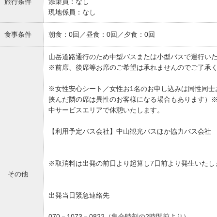
旅行条件
添乗員：なし
現地係員：なし
食事条件
朝食：0回／昼食：0回／夕食：0回
山岳道路通行のため中型バスまたは小型バスで運行い
※前席、後席等お席のご希望は承れませんのでご了承
※女性安心シート／女性お1名のお申し込みは同性同士
挟んだ隣の席は異性のお客様になる場合もあります）
中サービスエリアで休憩いたします。
【利用予定バス会社】中山観光バスほか協力バス会社
※取消料は出発の前日より起算し7日前より発生いたし
その他
出発当日緊急連絡先
070－1073－0822（集合時刻の2時間前より）