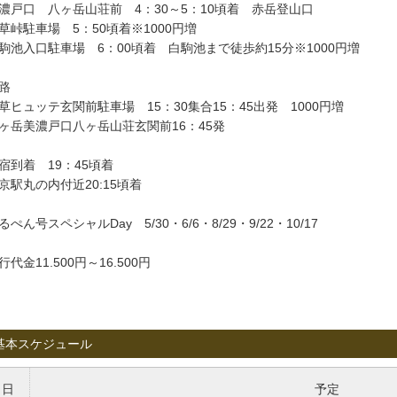
濃戸口 八ヶ岳山荘前 4：30～5：10頃着 赤岳登山口
草峠駐車場 5：50頃着※1000円増
駒池入口駐車場 6：00頃着 白駒池まで徒歩約15分※1000円増
路
草ヒュッテ玄関前駐車場 15：30集合15：45出発 1000円増
ヶ岳美濃戸口八ヶ岳山荘玄関前16：45発
宿到着 19：45頃着
京駅丸の内付近20:15頃着
るぺん号スペシャルDay 5/30・6/6・8/29・9/22・10/17
行代金11.500円～16.500円
基本スケジュール
日
予定