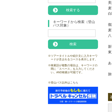
美
麦
白
キーワードから検索（登山
復
バス対象）
麦
八
新
東
※ツアータイトルや紹介文に入力キーワ
ードが含まれるコースを表示します。
あ
※検索語が複数の場合は、キーワードの
間に「スペース」を入力してくださ
い。AND検索が可能です。
旅
※登山バス以外は
こちら