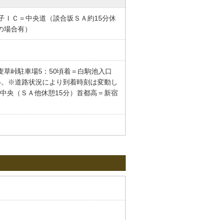
王子ＩＣ＝中央道（談合坂ＳＡ約15分休
の場合有）
麦草峠駐車場5：50頃着＝白駒池入口
い。※道路状況により到着時刻は変動し
Ｃ＝中央（ＳＡ他休憩15分）首都高＝新宿