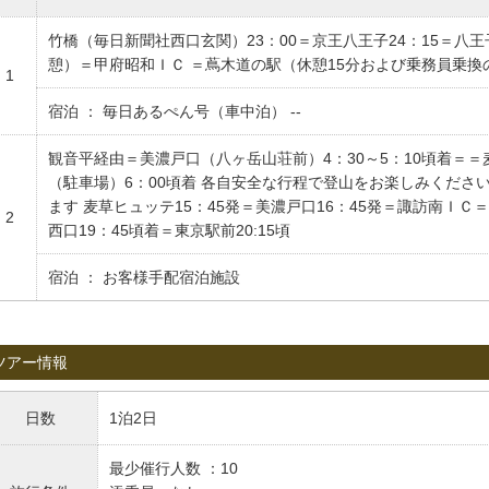
竹橋（毎日新聞社西口玄関）23：00＝京王八王子24：15＝八
憩）＝甲府昭和ＩＣ ＝蔦木道の駅（休憩15分および乗務員乗換
1
宿泊 ： 毎日あるぺん号（車中泊） --
観音平経由＝美濃戸口（八ヶ岳山荘前）4：30～5：10頃着＝＝
（駐車場）6：00頃着 各自安全な行程で登山をお楽しみくださ
ます 麦草ヒュッテ15：45発＝美濃戸口16：45発＝諏訪南Ｉ
2
西口19：45頃着＝東京駅前20:15頃
宿泊 ： お客様手配宿泊施設
ツアー情報
日数
1泊2日
最少催行人数 ：10