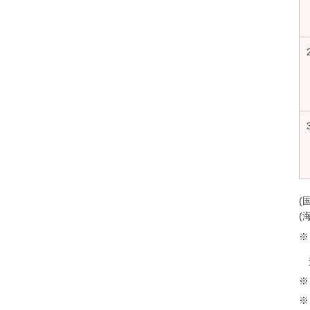
(
(
※
※
※