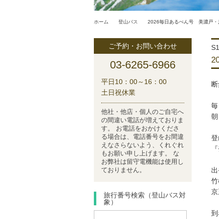
ホーム
登山バス
2026毎日あるぺん号 美濃戸
ご予約・お問い合わせ
S1
2
03-6265-6966
平日10：00～16：00
断
土日祝休業
毎
他社・他店・個人のご自宅へ
朝
の間違い電話が増えておりま
す。 お電話をおかけくださ
る場合は、電話番号をお間違
登
えなさらないよう、くれぐれ
『
もお願い申し上げます。 な
お弊社は留守電機能は使用し
出
ておりません。
竹
京
旅行番号検索（登山バス対
象）
到